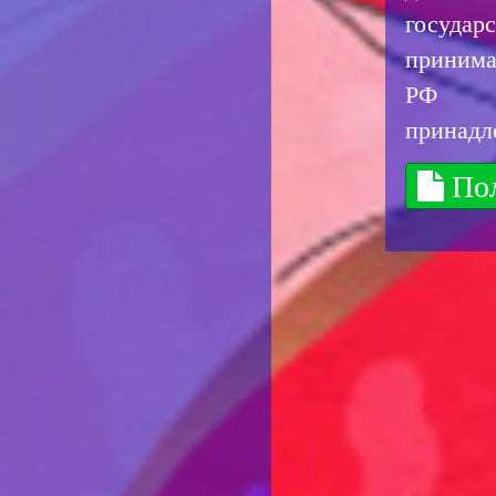
госуда
принима
РФ не
принадл
Пол