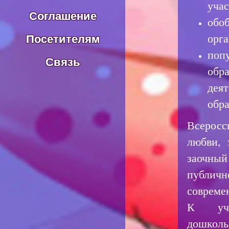
уча
Соглашение
обо
Посетителям
орга
поп
Связь
обр
дея
обра
Всеросс
любви, 
заочный
публи
совреме
К уча
дошко