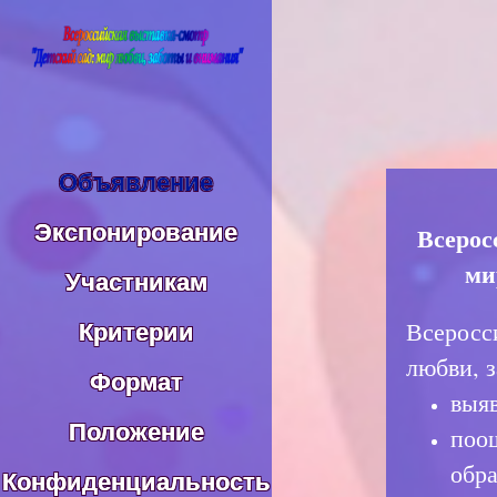
Объявление
Экспонирование
Всерос
ми
Участникам
Критерии
Всеросс
любви, 
Формат
выяв
Положение
поо
обр
Конфиденциальность